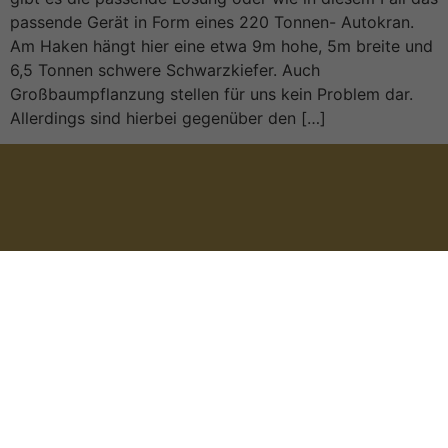
passende Gerät in Form eines 220 Tonnen- Autokran.
Am Haken hängt hier eine etwa 9m hohe, 5m breite und
6,5 Tonnen schwere Schwarzkiefer. Auch
Großbaumpflanzung stellen für uns kein Problem dar.
Allerdings sind hierbei gegenüber den […]
Impressum
Datenschutzerklärung