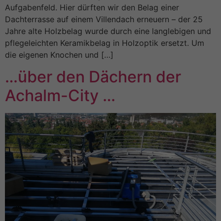
Essenziell (1)
Aufgabenfeld. Hier dürften wir den Belag einer
Essenzielle Cookies ermöglichen grundlegende Funktionen und sind
Dachterrasse auf einem Villendach erneuern – der 25
für die einwandfreie Funktion der Website erforderlich.
Jahre alte Holzbelag wurde durch eine langlebigen und
Cookie-Informationen anzeigen
pflegeleichten Keramikbelag in Holzoptik ersetzt. Um
die eigenen Knochen und […]
Ext
Externe Medien (1)
…über den Dächern der
Inhalte von Videoplattformen und Social-Media-Plattformen werden
standardmäßig blockiert. Wenn Cookies von externen Medien
Achalm-City …
akzeptiert werden, bedarf der Zugriff auf diese Inhalte keiner
manuellen Einwilligung mehr.
Cookie-Informationen anzeigen
powered by Borlabs Cookie
Datenschutzerklärung
Impressum