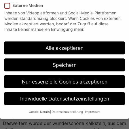
Externe Medien
Inhalte von Videoplattformen und Social-Media-Plattformen
werden standardmäßig blockiert. Wenn Cookies von externen
Medien akzeptiert werden, bedarf der Zugriff auf diese
Inhalte keiner manuellen Einwilligung mehr.
Alle akzeptieren
Speichern
Nur essenzielle Cookies akzeptieren
…Sanierung einer Brunnenanlage… Auch der Erhalt bzw.
die Sanierung einer solchen Brunnenanlage, die jedem
Individuelle Datenschutzeinstellungen
Steinmetz feuchte Augen bereiten würde, gehört zu
unseren Aufgaben. Zunächst mussten die zwei Becken
Cookie-Details
Datenschutzerklärung
Impressum
komplett von Schmutz und Pflanzenteile befreit werden.
Datenschutzeinstellungen
Desweitern wurde der wunderschöne Kalkstein, aus dem